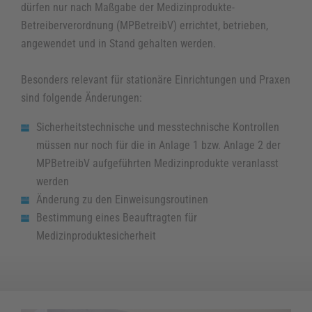
Seminare und Schulungen
dürfen nur nach Maßgabe der Medizinprodukte-
Betreiberverordnung (MPBetreibV) errichtet, betrieben,
Lagermanagementsystem ScaLa
angewendet und in Stand gehalten werden.
Ultraschall
Besonders relevant für stationäre Einrichtungen und Praxen
sind folgende Änderungen:
Ultraschall
Sicherheitstechnische und messtechnische Kontrollen
Neusysteme
müssen nur noch für die in Anlage 1 bzw. Anlage 2 der
Gebrauchtsysteme
MPBetreibV aufgeführten Medizinprodukte veranlasst
werden
Technischer Kundendienst
Änderung zu den Einweisungsroutinen
Bestimmung eines Beauftragten für
Reparaturen & Leihgeräteservice
Medizinproduktesicherheit
Prüfung von Geräten
Wartungsverträge