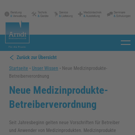
Zurück zur Übersicht
Leistungen
Startseite
•
Unser Wissen
•
Neue Medizinprodukte-
Beratung
Betreiberverordnung
Neue Medizinprodukte-
Sprechstunden- u. Praxisbedarf
Bestellmöglichkeiten
Betreiberverordnung
Medizintechnik
Seit Jahresbeginn gelten neue Vorschriften für Betreiber
Technischer Kundendienst
und Anwender von Medizinprodukten. Medizinprodukte