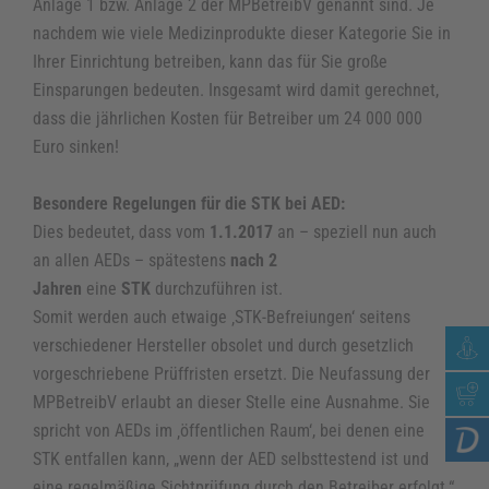
Anlage 1 bzw. Anlage 2 der MPBetreibV genannt sind. Je
Medizintechnik zum Anfassen
nachdem wie viele Medizinprodukte dieser Kategorie Sie in
Montage, Inbetriebnahme & Einweisung
Ihrer Einrichtung betreiben, kann das für Sie große
Einsparungen bedeuten. Insgesamt wird damit gerechnet,
Service- und Wartungsverträge
dass die jährlichen Kosten für Betreiber um 24 000 000
Euro sinken!
Wissen
Über uns
Besondere Regelungen für die STK bei AED:
Dies bedeutet, dass vom
1.1.2017
an – speziell nun auch
Historie
an allen AEDs – spätestens
nach 2
Jahren
eine
STK
durchzuführen ist.
Unser Team
Somit werden auch etwaige ‚STK-Befreiungen‘ seitens
Stellenangebote
verschiedener Hersteller obsolet und durch gesetzlich
vorgeschriebene Prüffristen ersetzt. Die Neufassung der
Soziales Engagement
MPBetreibV erlaubt an dieser Stelle eine Ausnahme. Sie
spricht von AEDs im ‚öffentlichen Raum‘, bei denen eine
Kontakt
STK entfallen kann, „wenn der AED selbsttestend ist und
eine regelmäßige Sichtprüfung durch den Betreiber erfolgt.“