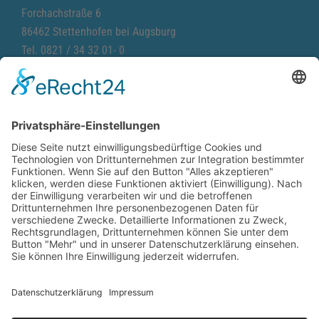
Forchachstraße 6
86462 Stettenhofen bei Augsburg
Tel. 0821 / 34 32 01- 0
info@arndt-medizintechnik.de
LinkedIn
Instagram
Direkteinstieg
Technischer Kundendienst
Kontakt
Stellenangebote
Wissen
Unser Team