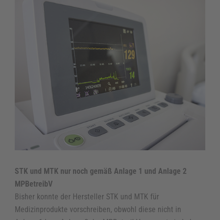
IT / Netzwerkanbindungen
Technikabteilung
Medizintechnik
Instrumentenaufbereitung
Hochfrequenz-Chirurgie
Extrakorporale Stoßwellentherapie (ESWT)
Praxisausstattung
Praxiseinrichtung & Planung
STK und MTK nur noch gemäß Anlage 1 und Anlage 2
Existenzgründung & Praxisübernahme
MPBetreibV
Bisher konnte der Hersteller STK und MTK für
Serviceleistungen
Medizinprodukte vorschreiben, obwohl diese nicht in