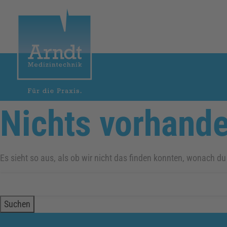
Nichts vorhand
Leistungen
Beratung
Sprechstunden- u. Praxisbedarf
Es sieht so aus, als ob wir nicht das finden konnten, wonach du
Bestellmöglichkeiten
Suchen
nach:
Medizintechnik
Technischer Kundendienst